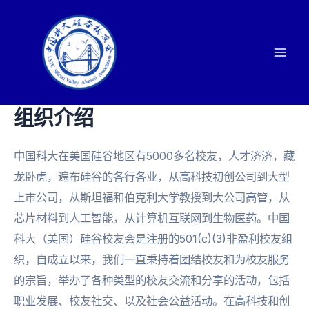
Skip
to
content
Mai
Men
组织介绍
中国科大在美国硅谷地区有5000多名校友，人才济济，藏
龙卧虎，遍布硅谷的各行各业，从高科技初创公司到大型
上市公司，从斯坦福和伯克利大学教授到大公司高管，从
芯片材料到人工智能，从计算机互联网到生物医药。中国
科大（美国）硅谷校友会是注册的501(c)(3)非盈利校友组
织，自成立以来，我们一直秉持着团结校友和为校友服务
的宗旨，举办了各种类型的校友交流和分享的活动，包括
职业发展、校友社交、以及社会公益活动。在高科技和创