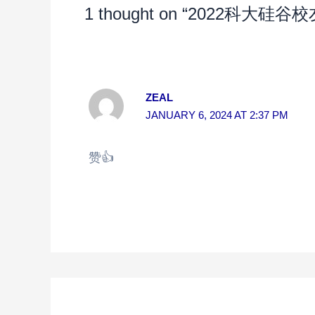
1 thought on “2022科大硅谷
ZEAL
JANUARY 6, 2024 AT 2:37 PM
赞👍