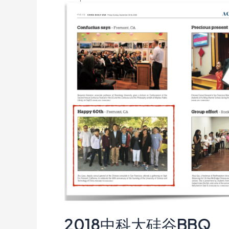
硅
谷
科
技
峰
会
2018中科大硅谷BBQ