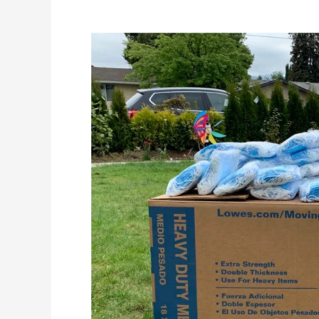
谷
校
友
会
BBQ