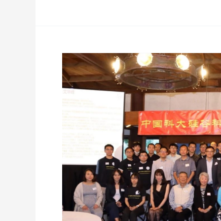
大
校
友
口
罩
分
发