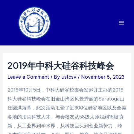
Skip
to
content
Mai
Men
2019年中科大硅谷科技峰会
Leave a Comment
/ By
ustcsv
/
November 5, 2023
2019年10月5日，中科大硅谷校友会发起并主办的2019
科大硅谷科技峰会在旧金山湾区风景秀丽的Saratoga山
庄圆满落幕，此次活动汇聚了近300位硅谷地区以及全美
各地的顶尖科技人才。与会校友从58级大师姐到15级萌
新，从工业界到学术界，从科技巨头到创业新势力，峰