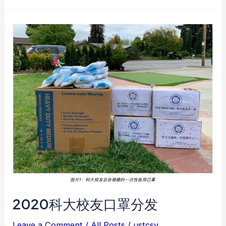
大
硅
谷
校
友
会
BBQ
2020科大校友口罩分发
Leave a Comment
/
All Posts
/
ustcsv