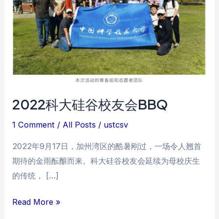
2022科大硅谷校友会BBQ
1 Comment
/
All Posts
/
ustcsv
2022年9月17日，加州湾区的酷暑刚过，一场令人翘首
期待的金雨酝酿而来。科大硅谷校友会延续为母校庆生
的传统， […]
2022
Read More »
科