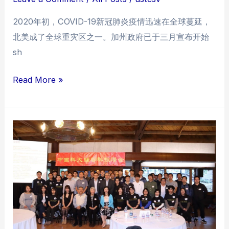
2020年初，COVID-19新冠肺炎疫情迅速在全球蔓延，
北美成了全球重灾区之一。加州政府已于三月宣布开始
sh
2020
Read More »
科
大
校
友
口
罩
分
发