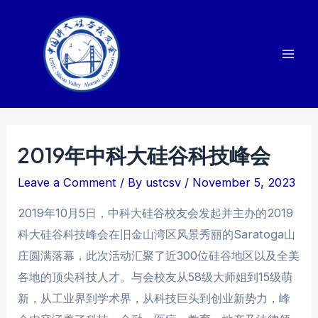
Skip
to
content
Mai
Men
2019年中科大硅谷科技峰会
Leave a Comment
/ By
ustcsv
/
November 5, 2023
2019年10月5日，中科大硅谷校友会发起并主办的2019
科大硅谷科技峰会在旧金山湾区风景秀丽的Saratoga山
庄圆满落幕，此次活动汇聚了近300位硅谷地区以及全美
各地的顶尖科技人才。与会校友从58级大师姐到15级萌
新，从工业界到学术界，从科技巨头到创业新势力，峰