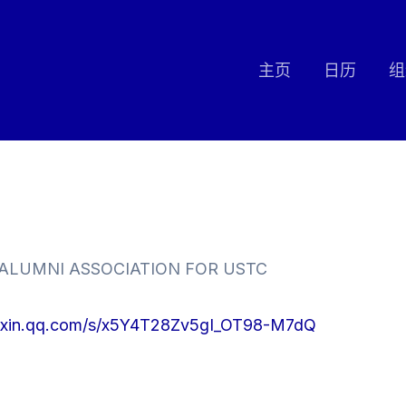
主页
日历
组
UMNI ASSOCIATION FOR USTC
eixin.qq.com/s/x5Y4T28Zv5gI_OT98-M7dQ