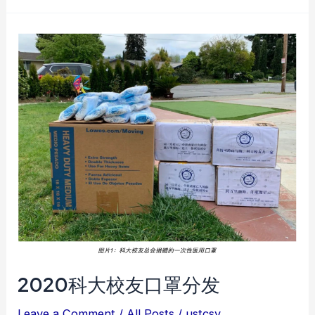
大
硅
谷
校
友
会
BBQ
2020科大校友口罩分发
Leave a Comment
/
All Posts
/
ustcsv