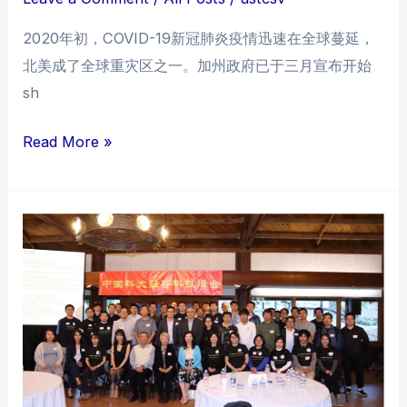
2020年初，COVID-19新冠肺炎疫情迅速在全球蔓延，
北美成了全球重灾区之一。加州政府已于三月宣布开始
sh
2020
Read More »
科
大
校
友
口
罩
分
发