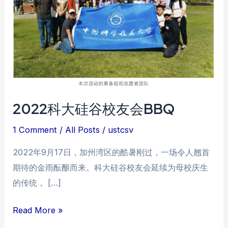
2022科大硅谷校友会BBQ
1 Comment
/
All Posts
/
ustcsv
2022年9月17日，加州湾区的酷暑刚过，一场令人翘首
期待的金雨酝酿而来。科大硅谷校友会延续为母校庆生
的传统， […]
2022
Read More »
科